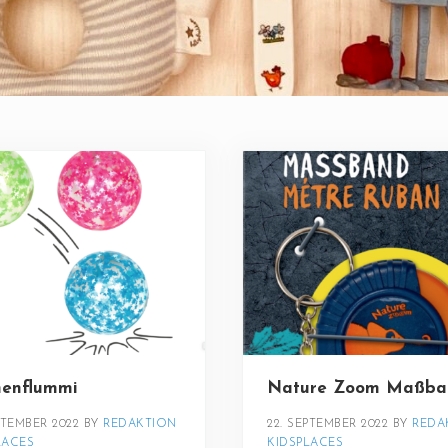
nenflummi
Nature Zoom Maßba
PTEMBER 2022
BY 
REDAKTION 
22. SEPTEMBER 2022
BY 
REDA
LACES
KIDSPLACES