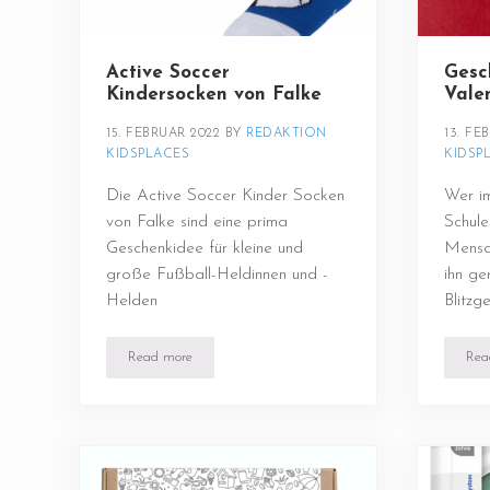
Active Soccer
Gesc
Kindersocken von Falke
Vale
15. FEBRUAR 2022
BY 
REDAKTION 
13. FE
KIDSPLACES
KIDSP
Die Active Soccer Kinder Socken
Wer im
von Falke sind eine prima
Schul
Geschenkidee für kleine und
Mensc
große Fußball-Heldinnen und -
ihn ge
Helden
Blitzg
Read more
Rea
Active Soccer Kindersocken von Falke