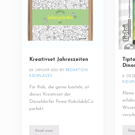
Kreativset Jahreszeiten
Tipt
Dino
28. JANUAR 2021
BY 
REDAKTION 
KIDSPLACES
8. DEZ
KIDSP
Für Kids, die gerne basteln, ist
Klein
dieses Kreativset der
erfahr
Düsseldorfer Firma Kidsclub&Co
Wissen
perfekt.
versch
Read more
Rea
Kreativset Jahreszeiten