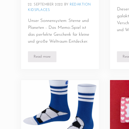
22. SEPTEMBER 2022
BY 
REDAKTION 
Dieser
KIDSPLACES
galakt
Unser Sonnensystem: Sterne und
Versch
Planeten - Das Memo-Spiel ist
und We
das perfekte Geschenk für kleine
und große Weltraum-Entdecker.
Read more
Rea
Unser Sonnensystem: Sterne und Planeten – Das Memo-