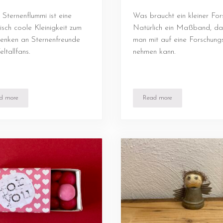
 Sternenflummi ist eine
Was braucht ein kleiner For
isch coole Kleinigkeit zum
Natürlich ein Maßband, da
enken an Sternenfreunde
man mit auf eine Forschungs
ltallfans.
nehmen kann.
d more
Read more
Spiel
Sternenflummi
Nature Zoom Maßband