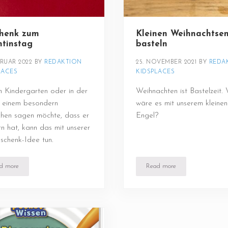
henk zum
Kleinen Weihnachtse
ntinstag
basteln
BRUAR 2022
BY 
REDAKTION 
25. NOVEMBER 2021
BY 
REDAK
LACES
KIDSPLACES
 Kindergarten oder in der
Weihnachten ist Bastelzeit.
e einem besondern
wäre es mit unserem kleinen
hen sagen möchte, dass er
Engel?
rn hat, kann das mit unserer
eschenk-Idee tun.
d more
Read more
Geschenk zum Valentinstag
Kleinen Weihnachtsengel