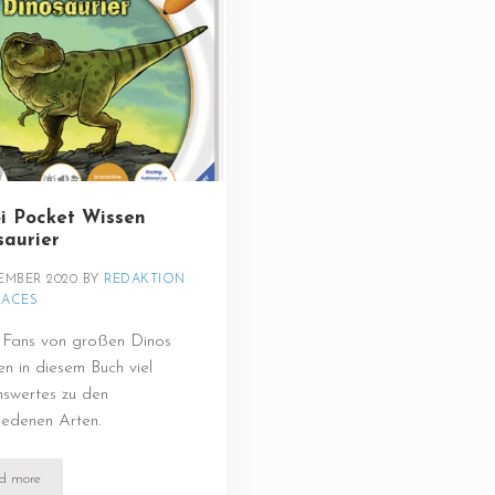
oi Pocket Wissen
saurier
EMBER 2020
BY 
REDAKTION 
LACES
e Fans von großen Dinos
en in diesem Buch viel
swertes zu den
iedenen Arten.
d more
Tiptoi Pocket Wissen Dinosaurier