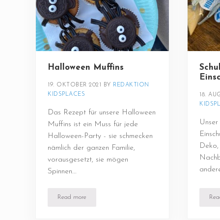
Halloween Muffins
Schu
Eins
19. OKTOBER 2021
BY 
REDAKTION 
KIDSPLACES
18. AU
KIDSP
Das Rezept für unsere Halloween
Unser 
Muffins ist ein Muss für jede
Einsch
Halloween-Party - sie schmecken
Deko, 
nämlich der ganzen Familie,
Nachb
vorausgesetzt, sie mögen
andere
Spinnen...
Read more
Rea
Halloween Muffins