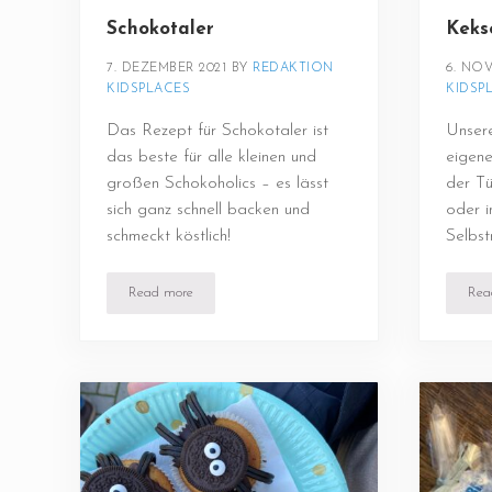
Schokotaler
Keks
7. DEZEMBER 2021
BY 
REDAKTION 
6. NO
KIDSPLACES
KIDSP
Das Rezept für Schokotaler ist
Unsere
das beste für alle kleinen und
eigen
großen Schokoholics – es lässt
der Tü
sich ganz schnell backen und
oder i
schmeckt köstlich!
Selbst
Read more
Rea
Schokotaler