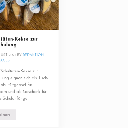
ltüten-Kekse zur
chulung
GUST 2021
BY 
REDAKTION 
LACES
Schultüten-Kekse zur
ulung eignen sich als Tisch-
als Mitgebsel für
arn und als Geschenk für
 Schulanfänger.
d more
Schultüten-Kekse zur Einschulung