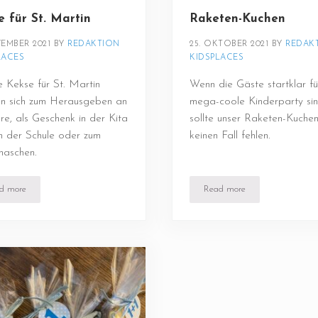
e für St. Martin
Raketen-Kuchen
VEMBER 2021
BY 
REDAKTION 
25. OKTOBER 2021
BY 
REDAKT
LACES
KIDSPLACES
 Kekse für St. Martin
Wenn die Gäste startklar fü
en sich zum Herausgeben an
mega-coole Kinderparty sin
re, als Geschenk in der Kita
sollte unser Raketen-Kuche
n der Schule oder zum
keinen Fall fehlen.
naschen.
d more
Read more
Kekse für St. Martin
Raketen-Kuchen