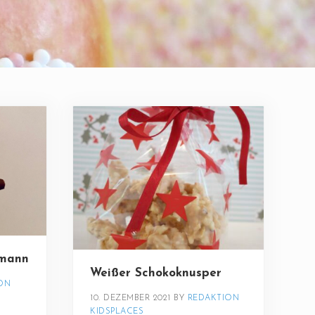
emann
Weißer Schokoknusper
ON 
10. DEZEMBER 2021
BY 
REDAKTION 
KIDSPLACES