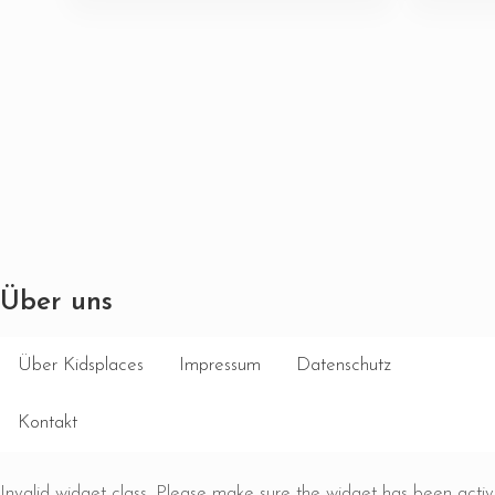
Über uns
Über Kidsplaces
Impressum
Datenschutz
Kontakt
Invalid widget class. Please make sure the widget has been acti