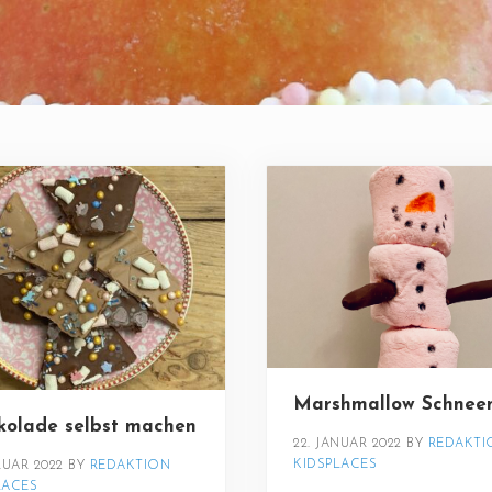
Marshmallow Schne
kolade selbst machen
22. JANUAR 2022
BY 
REDAKTI
KIDSPLACES
RUAR 2022
BY 
REDAKTION 
LACES