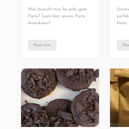
Was braucht man für jede gute
Unsere
Party? Ganz klar, unsere Party-
perfek
Amerikaner!
kleine
Read more
Rea
Party-Amerikaner