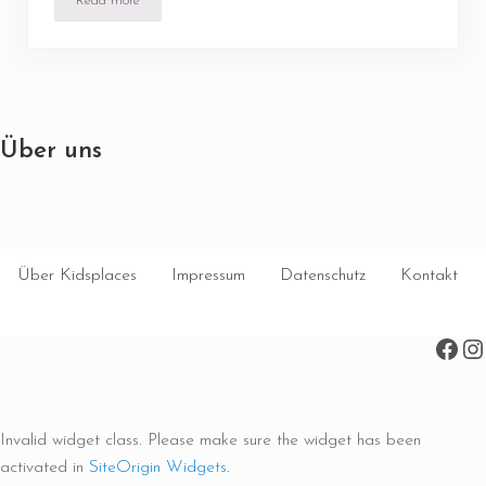
Read more
Adventskranz to go
Über uns
Über Kidsplaces
Impressum
Datenschutz
Kontakt
Face
In
Invalid widget class. Please make sure the widget has been
activated in
SiteOrigin Widgets
.