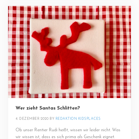
Wer zieht Santas Schlitten?
4. DEZEMBER 2020
BY 
REDAKTION KIDSPLACES
Ob unser Rentier Rudi heißt, wissen wir leider nicht. Was
wir wissen ist, dass es sich prima als Geschenk eignet.