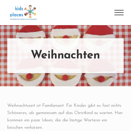
Skip to main content
Skip to header right navigation
Skip to site footer
Men
Die Plattform für Familien in und um Düsseldorf
kidsplaces
Weihnachten
Weihnachtszeit ist Familienzeit. Für Kinder gibt es fast nichts
Schöneres, als gemeinsam auf das Christkind zu warten. Hier
kommen ein paar Ideen, die die lästige Warterei ein
bisschen verkürzen.