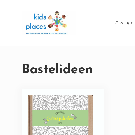
Skip to main content
Skip to header right navigation
Skip to site footer
Ausflüge
Die Plattform für Familien in und um Düsseldorf
kidsplaces
Bastelideen