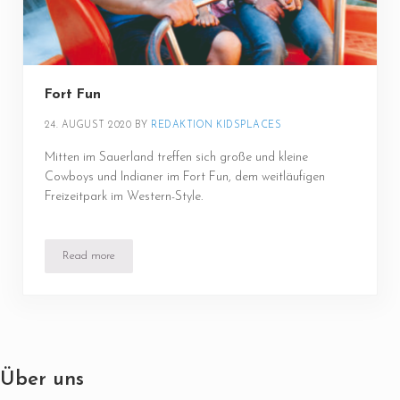
Fort Fun
24. AUGUST 2020
BY 
REDAKTION KIDSPLACES
Mitten im Sauerland treffen sich große und kleine
Cowboys und Indianer im Fort Fun, dem weitläufigen
Freizeitpark im Western-Style.
Read more
Fort Fun
Über uns