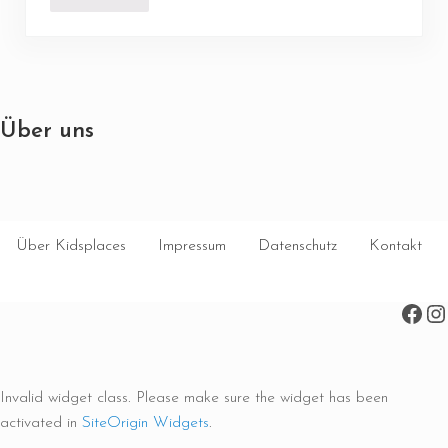
Über uns
Über Kidsplaces
Impressum
Datenschutz
Kontakt
Face
In
Invalid widget class. Please make sure the widget has been
activated in
SiteOrigin Widgets
.