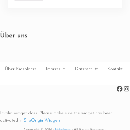
Über uns
Über Kidsplaces
Impressum
Datenschutz
Kontakt
Face
In
Invalid widget class. Please make sure the widget has been
activated in
SiteOrigin Widgets
.
Copyright © 2026 ·
kidsplaces
· All Rights Reserved ·