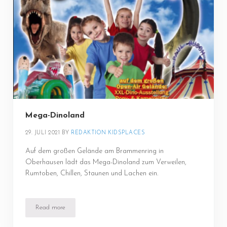
Mega-Dinoland
29. JULI 2021
BY 
REDAKTION KIDSPLACES
Auf dem großen Gelände am Brammenring in
Oberhausen lädt das Mega-Dinoland zum Verweilen,
Rumtoben, Chillen, Staunen und Lachen ein.
Read more
Mega-Dinoland