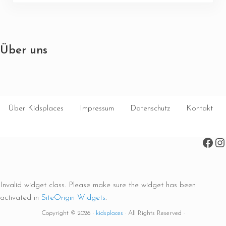
Über uns
Über Kidsplaces
Impressum
Datenschutz
Kontakt
Face
In
Invalid widget class. Please make sure the widget has been
activated in
SiteOrigin Widgets
.
Copyright © 2026 ·
kidsplaces
· All Rights Reserved ·