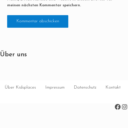
meinen nächsten Kommentar speichern.
Über uns
Über Kidsplaces
Impressum
Datenschutz
Kontakt
Face
In