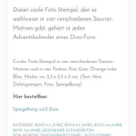
Dieser coole Foto-Stempel, den es
wahlweise in vier verschiedenen Saurier-
Motiven gibt, gehört in jeden
Adventskalender eines Dino-Fans.
Cooler Foto-Stempel in vier verschiedenen Saurier-
Motiven und in vier Farben: Rot, Grün, Orange oder
Blau. Maße: ca. 2,5 x 2,5 x 3 cm. (Text: Vera
Dohmgoergen, Foto: Spiegelburg)
Hier bestellbar:
Spiegelburg, ca.3 Euro
KATEGORIE: 
BOYS 0-3 JAHRE
, 
BOYS 0-3 JAHRE
, 
BOYS 3-6 JAHRE
, 
BOYS 3-6 JAHRE
, 
GESCHENKE
, 
KLEINIGKEITEN
SCHLAGWORT: 
DINOSAURIER-STEMPEL
, 
FOTO-STEMPEL
, 