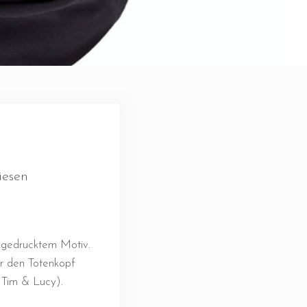
iesen
dgedrucktem Motiv.
ür den Totenkopf
 Tim & Lucy).