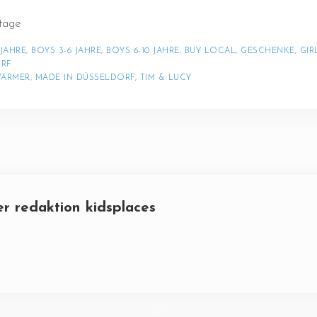
ktage
 JAHRE
, 
BOYS 3-6 JAHRE
, 
BOYS 6-10 JAHRE
, 
BUY LOCAL
, 
GESCHENKE
, 
GIR
ORF
ÄRMER
, 
MADE IN DÜSSELDORF
, 
TIM & LUCY
er
redaktion kidsplaces