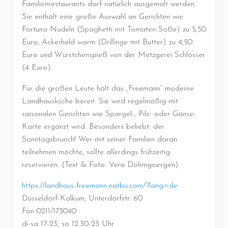
Familienrestaurants darf natürlich ausgemalt werden.
Sie enthält eine große Auswahl an Gerichten wie
Fortuna Nudeln (Spaghetti mit Tomaten-Soße) zu 5,50
Euro, Ackerheld warm (Drillinge mit Butter) zu 4,50
Euro und Würstchenspieß von der Metzgerei Schlösser
(4 Euro).
Für die großen Leute hält das „Freemann“ moderne
Landhausküche bereit. Sie wird regelmäßig mit
saisonalen Gerichten wie Spargel-, Pilz- oder Gänse-
Karte ergänzt wird. Besonders beliebt: der
Sonntagsbrunch! Wer mit seiner Familien daran
teilnehmen möchte, sollte allerdings frühzeitig
reservieren. (Text & Foto: Vera Dohmgoergen)
https://landhaus-freemann.eatbu.com/?lang=de
Düsseldorf-Kalkum, Unterdorfstr. 60
Fon 0211/173040
di-sa 17-23, so 12.30-23 Uhr