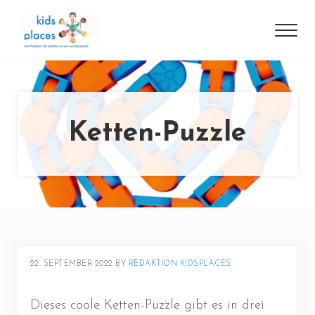
Skip to main content
Skip to header right navigation
Skip to site footer
Men
Die Plattform für Familien in und um Düsseldorf
kidsplaces
Ketten-Puzzle
22. SEPTEMBER 2022
BY 
REDAKTION KIDSPLACES
Dieses coole Ketten-Puzzle gibt es in drei