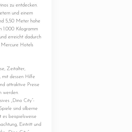
Dinos zu entdecken.
Metern und einem
nd 5,50 Meter hohe
on 1.000 Kilogramm
und erreicht dadurch
 Mercure Hotels
e, Zeitalter,
 mit dessen Hilfe
d attraktive Preise
n werden.
ives „Dino City“-
piele sind silberne
 es beispielsweise
chtung, Eintritt und