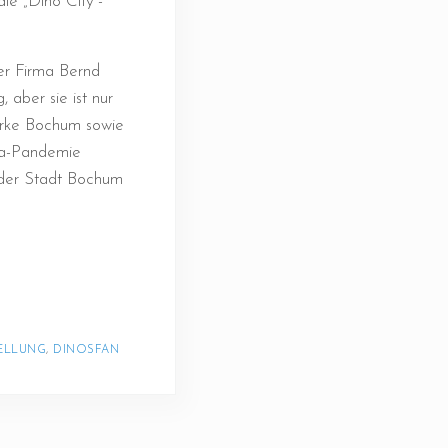
e „Dino City“-
er Firma Bernd
aber sie ist nur
erke Bochum sowie
na-Pandemie
 der Stadt Bochum
ELLUNG
, 
DINOSFAN