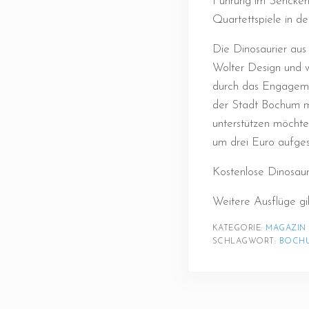
Führung im Senckenb
Quartettspiele in de
Die Dinosaurier aus
Wolter Design und w
durch das Engagemen
der Stadt Bochum m
unterstützen möchte
um drei Euro aufges
Kostenlose Dinosaur
Weitere Ausflüge gib
KATEGORIE: 
MAGAZIN
SCHLAGWORT: 
BOCH