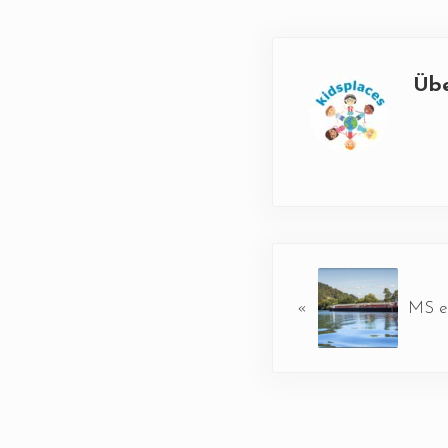
Üb
Vorheriger Beitrag:
«
MS e
Leser-Intera