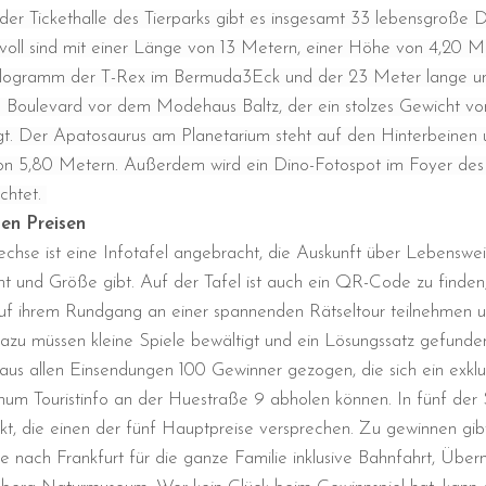
der Tickethalle des Tierparks gibt es insgesamt 33 lebensgroße 
voll sind mit einer Länge von 13 Metern, einer Höhe von 4,20 
ilogramm der T-Rex im Bermuda3Eck und der 23 Meter lange u
 Boulevard vor dem Modehaus Baltz, der ein stolzes Gewicht v
t. Der Apatosaurus am Planetarium steht auf den Hinterbeinen 
on 5,80 Metern.
Außerdem wird ein Dino-Fotospot im Foyer des
chtet.
len Preisen
chse ist eine Infotafel angebracht, die Auskunft über Lebensweis
 und Größe gibt. Auf der Tafel ist auch ein QR-Code zu finden,
uf ihrem Rundgang an einer spannenden Rätseltour teilnehmen un
zu müssen kleine Spiele bewältigt und ein Lösungssatz gefunde
s allen Einsendungen 100 Gewinner gezogen, die sich ein exklus
hum Touristinfo an der Huestraße 9 abholen können. In fünf der S
kt, die einen der fünf Hauptpreise versprechen. Zu gewinnen gibt
nach Frankfurt für die ganze Familie inklusive Bahnfahrt, Überna