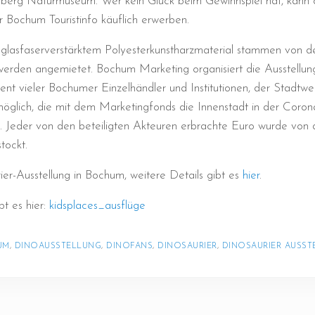
erg Naturmuseum. Wer kein Glück beim Gewinnspiel hat, kann di
r Bochum Touristinfo käuflich erwerben.
 glasfaserverstärktem Polyesterkunstharzmaterial stammen von d
erden angemietet. Bochum Marketing organisiert die Ausstellung, 
t vieler Bochumer Einzelhändler und Institutionen, der Stadtw
öglich, die mit dem Marketingfonds die Innenstadt in der Coro
. Jeder von den beteiligten Akteuren erbrachte Euro wurde von
tockt.
ier-Ausstellung in Bochum, weitere Details gibt es
hier
.
t es hier:
kidsplaces_ausflüge
UM
, 
DINOAUSSTELLUNG
, 
DINOFANS
, 
DINOSAURIER
, 
DINOSAURIER AUSST