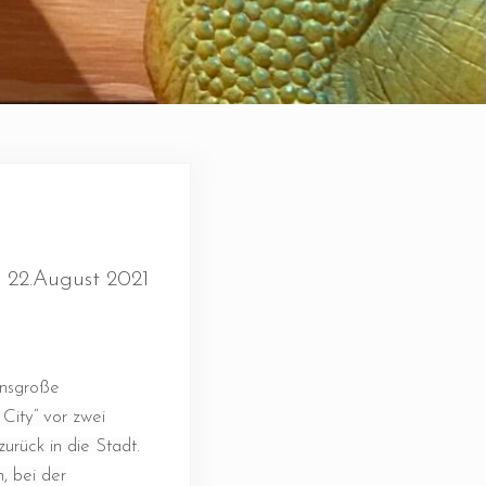
s 22.August 2021
ensgroße
ity“ vor zwei
rück in die Stadt.
, bei der