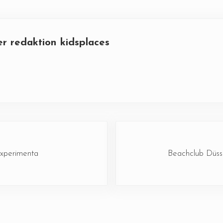
er
redaktion kidsplaces
Nächster Beitrag:
xperimenta
Beachclub Düss
ktionen