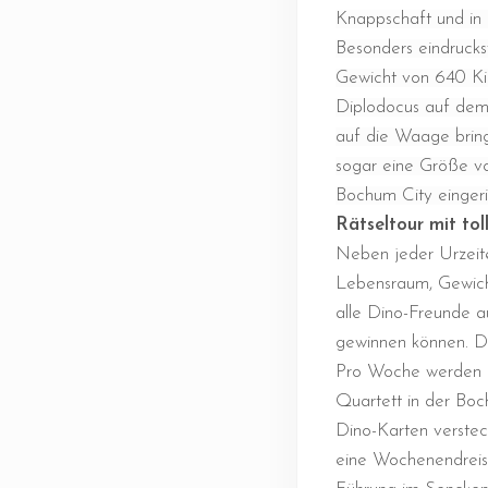
Knappschaft und in 
Besonders eindrucks
Gewicht von 640 K
Diplodocus auf dem
auf die Waage bring
sogar eine Größe v
Bochum City eingeri
Rätseltour mit tol
Neben jeder Urzeite
Lebensraum, Gewicht
alle Dino-Freunde a
gewinnen können. Da
Pro Woche werden au
Quartett in der Boc
Dino-Karten verstec
eine Wochenendreise 