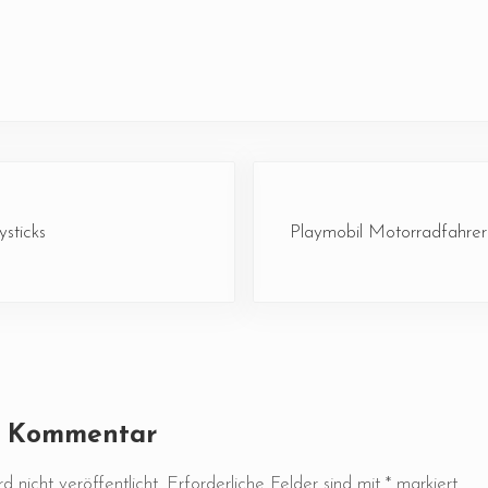
Nächster Beitrag:
sticks
Playmobil Motorradfahre
ktionen
n Kommentar
 nicht veröffentlicht.
Erforderliche Felder sind mit
*
markiert