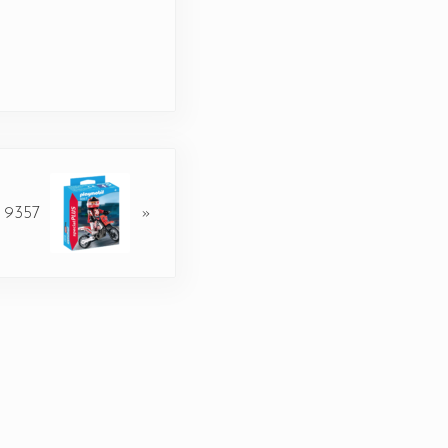
r 9357
»