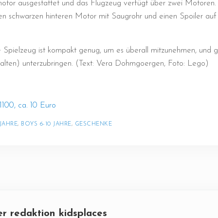
otor ausgestattet und das Flugzeug verfügt über zwei Motoren
en schwarzen hinteren Motor mit Saugrohr und einen Spoiler au
e Spielzeug ist kompakt genug, um es überall mitzunehmen, und 
thalten) unterzubringen. (Text: Vera Dohmgoergen, Foto: Lego)
100, ca. 10 Euro
 JAHRE
, 
BOYS 6-10 JAHRE
, 
GESCHENKE
er
redaktion kidsplaces