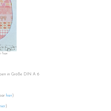
i-Tape
ppen in Größe DIN A 6
lbar
hier
)
hier
)