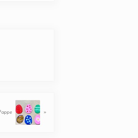
 Pappe
»