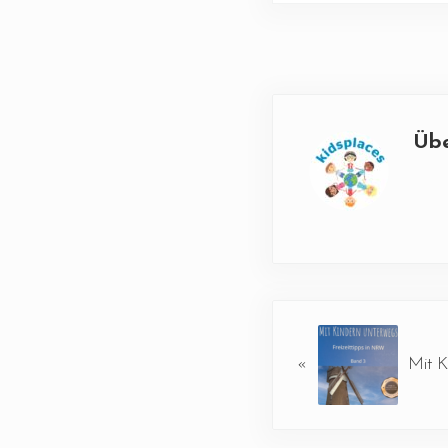
Üb
Vorheriger Beitrag:
«
Mit K