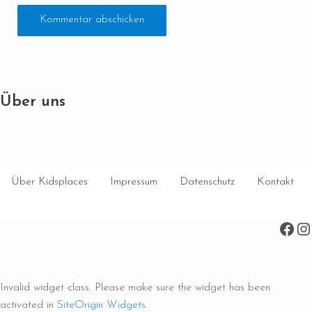
Über uns
Über Kidsplaces
Impressum
Datenschutz
Kontakt
Face
In
Invalid widget class. Please make sure the widget has been
activated in
SiteOrigin Widgets
.