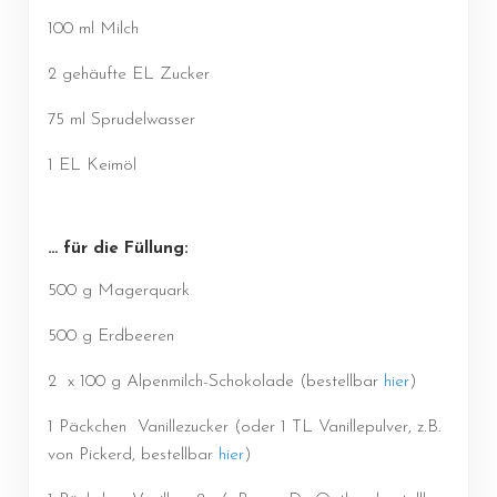
100 ml Milch
2 gehäufte EL Zucker
75 ml Sprudelwasser
1 EL Keimöl
… für die Füllung:
500 g Magerquark
500 g Erdbeeren
2 x 100 g Alpenmilch-Schokolade (bestellbar
hier
)
1 Päckchen Vanillezucker (oder 1 TL Vanillepulver, z.B.
von Pickerd, bestellbar
hier
)