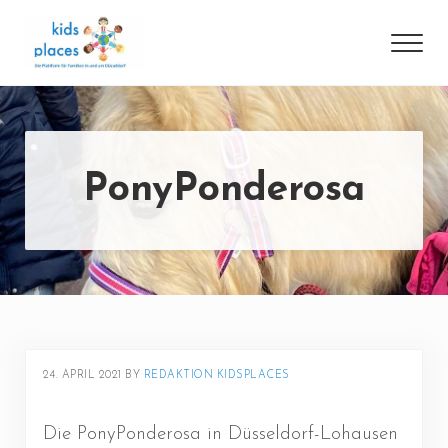
Skip to main content
Skip to header right navigation
Skip to site footer
Men
Die Plattform für Familien in und um Düsseldorf
kidsplaces
PonyPonderosa
24. APRIL 2021
BY 
REDAKTION KIDSPLACES
Die PonyPonderosa in Düsseldorf-Lohausen