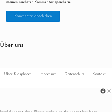
meinen nächsten Kommentar speichern.
Über uns
Über Kidsplaces
Impressum
Datenschutz
Kontakt
Face
In