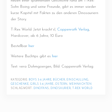
neben einer spannenden Geschichte rund um T-Rex-
Sohn Boing und seine Freunde, gibt es immer wieder
kurze Kapitel mit Fakten zu den anderen Dinosauriern
der Story.
T-Rex World: Jetzt kracht´s!,
Coppenrath Verlag
,
Hardcover, ab 6 Jahre, 10 Euro
Bestellbar
hier
Weitere Buchtips gibt es
hier
Text: vera Dohmgoergen, Bild: Coppenrath Verlag
KATEGORIE: 
BOYS 3-6 JAHRE
, 
BÜCHER
, 
EINSCHULUNG
, 
GESCHENKE
, 
GIRLS 3-6 JAHRE
, 
OSTERN
, 
WEIHNACHTEN
SCHLAGWORT: 
DINOFANS
, 
DINOSAURIER
, 
T-REX WORLD