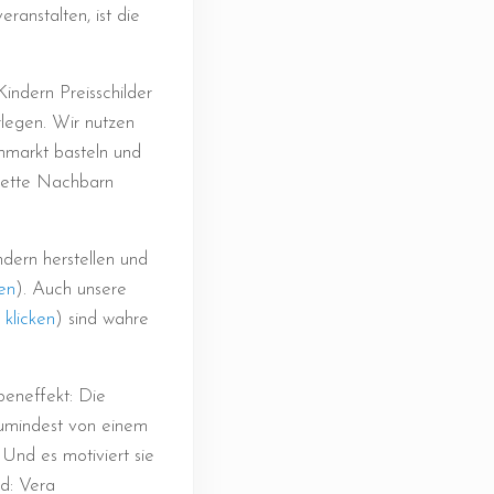
ranstalten, ist die
indern Preisschilder
legen. Wir nutzen
hmarkt basteln und
 Nette Nachbarn
dern herstellen und
en
). Auch unsere
klicken
) sind wahre
beneffekt: Die
zumindest von einem
 Und es motiviert sie
ld: Vera