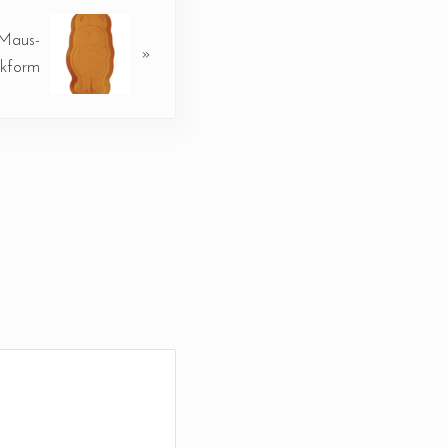
-Maus-
»
kform