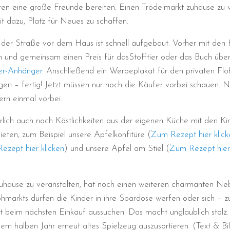
ren eine große Freunde bereiten. Einen Trödelmarkt zuhause zu ve
t dazu, Platz für Neues zu schaffen.
f der Straße vor dem Haus ist schnell aufgebaut. Vorher mit den K
 und gemeinsam einen Preis für dasStofftier oder das Buch über
er-Anhänger
. Anschließend ein Werbeplakat für den privaten Flo
en – fertig! Jetzt müssen nur noch die Käufer vorbei schauen.
ern einmal vorbei.
lich auch noch Köstlichkeiten aus der eigenen Küche mit den Kin
eten, zum Beispiel unsere Apfelkonfitüre (
Zum Rezept hier klick
ezept hier klicken
) und unsere Äpfel am Stiel (
Zum Rezept hier 
uhause zu veranstalten, hat noch einen weiteren charmanten Ne
hmarkts dürfen die Kinder in ihre Spardose werfen oder sich – 
eit beim nächsten Einkauf aussuchen. Das macht unglaublich stolz.
einem halben Jahr erneut altes Spielzeug auszusortieren. (Text & Bi