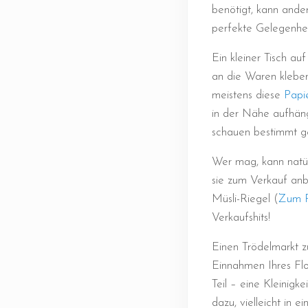
benötigt, kann ande
perfekte Gelegenhei
Ein kleiner Tisch au
an die Waren kleben
meistens diese
Papi
in der Nähe aufhäng
schauen bestimmt g
Wer mag, kann natür
sie zum Verkauf anbi
Müsli-Riegel (
Zum R
Verkaufshits!
Einen Trödelmarkt z
Einnahmen Ihres Flo
Teil – eine Kleinigk
dazu, vielleicht in 