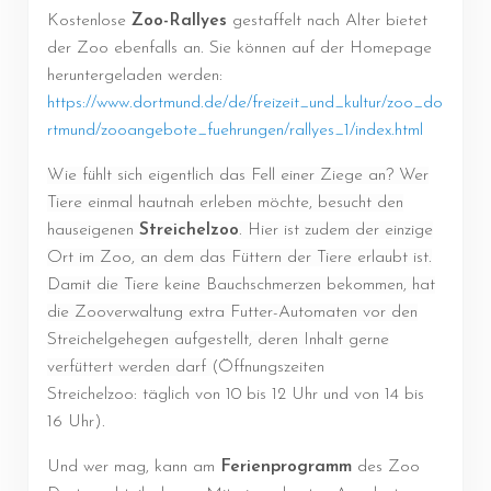
Kostenlose
Zoo-Rallyes
gestaffelt nach Alter bietet
der Zoo ebenfalls an. Sie können auf der Homepage
heruntergeladen werden:
https://www.dortmund.de/de/freizeit_und_kultur/zoo_do
rtmund/zooangebote_fuehrungen/rallyes_1/index.html
Wie fühlt sich eigentlich das Fell einer Ziege an? Wer
Tiere einmal hautnah erleben möchte, besucht den
hauseigenen
Streichelzoo
. Hier ist zudem der einzige
Ort im Zoo, an dem das Füttern der Tiere erlaubt ist.
Damit die Tiere keine Bauchschmerzen bekommen, hat
die Zooverwaltung extra Futter-Automaten vor den
Streichelgehegen aufgestellt, deren Inhalt gerne
verfüttert werden darf
(Öffnungszeiten
Streichelzoo: täglich von 10 bis 12 Uhr und von 14 bis
16 Uhr).
Und wer mag, kann am
Ferienprogramm
des Zoo