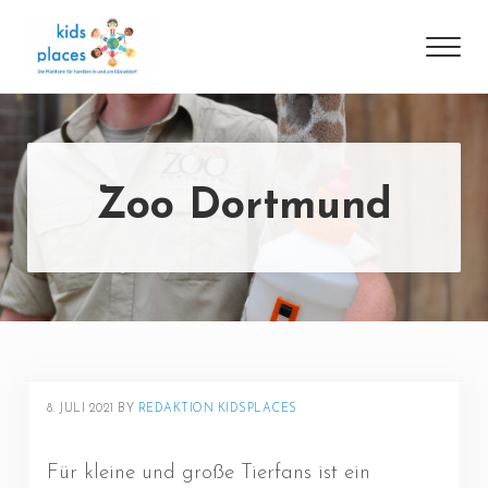
Skip to main content
Skip to header right navigation
Skip to site footer
Men
Die Plattform für Familien in und um Düsseldorf
kidsplaces
Zoo Dortmund
8. JULI 2021
BY 
REDAKTION KIDSPLACES
Für kleine und große Tierfans ist ein