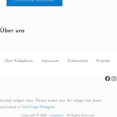
Über uns
Über Kidsplaces
Impressum
Datenschutz
Kontakt
Face
In
Invalid widget class. Please make sure the widget has been
activated in
SiteOrigin Widgets
.
Copyright © 2026 ·
kidsplaces
· All Rights Reserved ·