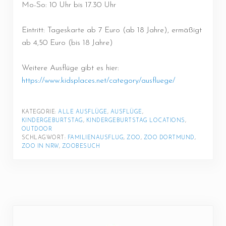
Mo-So: 10 Uhr bis 17.30 Uhr
Eintritt: Tageskarte ab 7 Euro (ab 18 Jahre), ermäßigt
ab 4,50 Euro (bis 18 Jahre)
Weitere Ausflüge gibt es hier:
https://www.kidsplaces.net/category/ausfluege/
KATEGORIE: 
ALLE AUSFLÜGE
, 
AUSFLÜGE
, 
KINDERGEBURTSTAG
, 
KINDERGEBURTSTAG LOCATIONS
, 
OUTDOOR
SCHLAGWORT: 
FAMILIENAUSFLUG
, 
ZOO
, 
ZOO DORTMUND
, 
ZOO IN NRW
, 
ZOOBESUCH